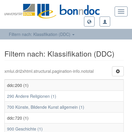
Toggl
navig
Filtern nach: Klassifikation (DDC)
Filtern nach: Klassifikation (DDC)
xmlui.dri2xhtml.structural.pagination-info.nototal
ddc:200 (1)
290 Andere Religionen (1)
700 Künste, Bildende Kunst allgemein (1)
ddc:720 (1)
900 Geschichte (1)