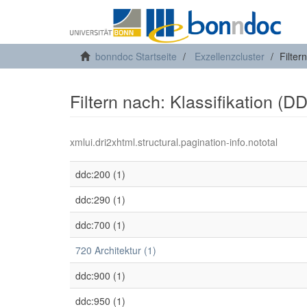
bonndoc Startseite
Exzellenzcluster
Filter
Filtern nach: Klassifikation (D
xmlui.dri2xhtml.structural.pagination-info.nototal
ddc:200 (1)
ddc:290 (1)
ddc:700 (1)
720 Architektur (1)
ddc:900 (1)
ddc:950 (1)