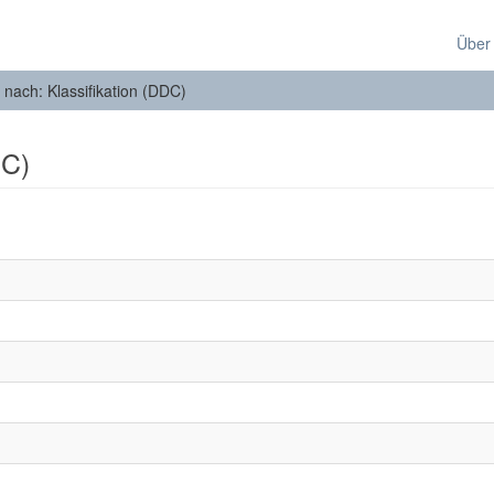
Über
n nach: Klassifikation (DDC)
DC)