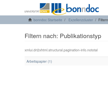
bonndoc Startseite
Exzellenzcluster
Filter
Filtern nach: Publikationstyp
xmlui.dri2xhtml.structural.pagination-info.nototal
Arbeitspapier (1)