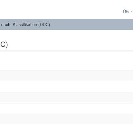
Über
n nach: Klassifikation (DDC)
DC)