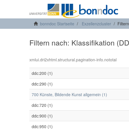
bonndoc Startseite
Exzellenzcluster
Filter
Filtern nach: Klassifikation (D
xmlui.dri2xhtml.structural.pagination-info.nototal
ddc:200 (1)
ddc:290 (1)
700 Künste, Bildende Kunst allgemein (1)
ddc:720 (1)
ddc:900 (1)
ddc:950 (1)