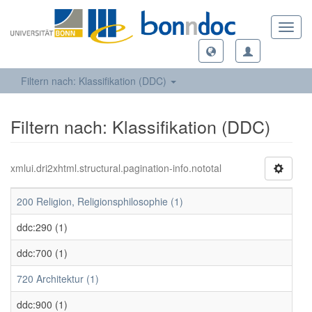
Toggl
navig
Filtern nach: Klassifikation (DDC)
Filtern nach: Klassifikation (DDC)
xmlui.dri2xhtml.structural.pagination-info.nototal
200 Religion, Religionsphilosophie (1)
ddc:290 (1)
ddc:700 (1)
720 Architektur (1)
ddc:900 (1)