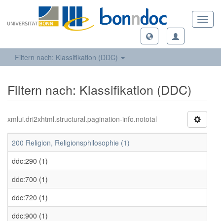
Toggl
navig
Filtern nach: Klassifikation (DDC)
Filtern nach: Klassifikation (DDC)
xmlui.dri2xhtml.structural.pagination-info.nototal
200 Religion, Religionsphilosophie (1)
ddc:290 (1)
ddc:700 (1)
ddc:720 (1)
ddc:900 (1)