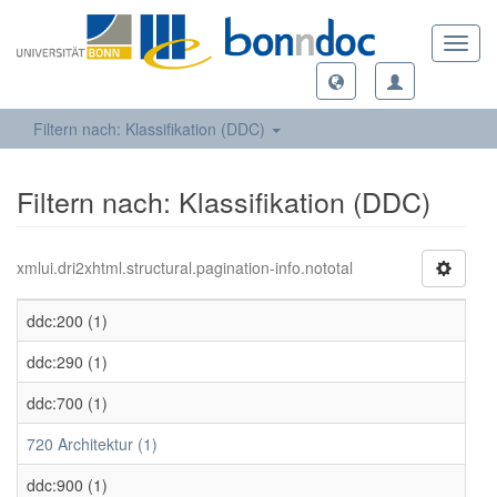
Toggl
navig
Filtern nach: Klassifikation (DDC)
Filtern nach: Klassifikation (DDC)
xmlui.dri2xhtml.structural.pagination-info.nototal
ddc:200 (1)
ddc:290 (1)
ddc:700 (1)
720 Architektur (1)
ddc:900 (1)