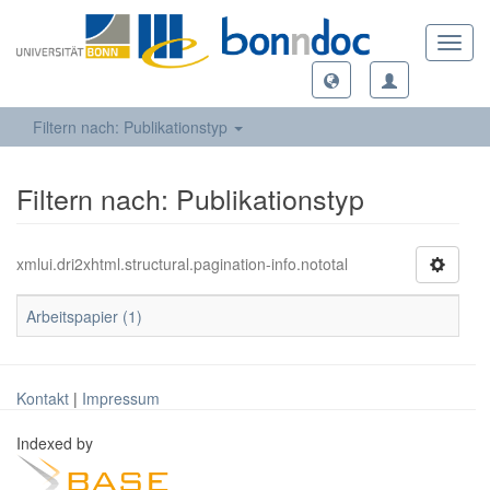
Toggl
navig
Filtern nach: Publikationstyp
Filtern nach: Publikationstyp
xmlui.dri2xhtml.structural.pagination-info.nototal
Arbeitspapier (1)
Kontakt
|
Impressum
Indexed by