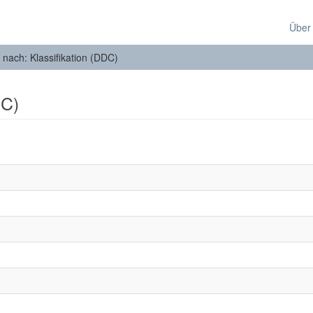
Über
n nach: Klassifikation (DDC)
DC)