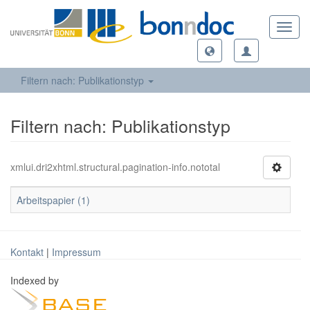
Toggl
navig
Filtern nach: Publikationstyp
Filtern nach: Publikationstyp
xmlui.dri2xhtml.structural.pagination-info.nototal
Arbeitspapier (1)
Kontakt
|
Impressum
Indexed by