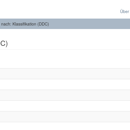
Über
n nach: Klassifikation (DDC)
DC)