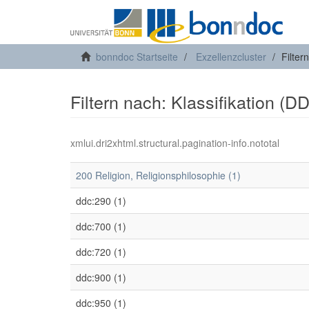
bonndoc Startseite
Exzellenzcluster
Filter
Filtern nach: Klassifikation (D
xmlui.dri2xhtml.structural.pagination-info.nototal
200 Religion, Religionsphilosophie (1)
ddc:290 (1)
ddc:700 (1)
ddc:720 (1)
ddc:900 (1)
ddc:950 (1)