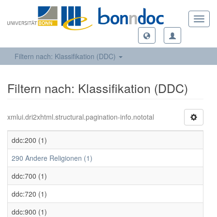
Toggl
navig
Filtern nach: Klassifikation (DDC)
Filtern nach: Klassifikation (DDC)
xmlui.dri2xhtml.structural.pagination-info.nototal
ddc:200 (1)
290 Andere Religionen (1)
ddc:700 (1)
ddc:720 (1)
ddc:900 (1)