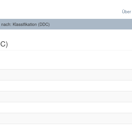
Über
n nach: Klassifikation (DDC)
DC)