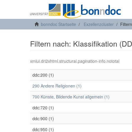
bonndoc Startseite
Exzellenzcluster
Filter
Filtern nach: Klassifikation (D
xmlui.dri2xhtml.structural.pagination-info.nototal
ddc:200 (1)
290 Andere Religionen (1)
700 Künste, Bildende Kunst allgemein (1)
ddc:720 (1)
ddc:900 (1)
ddc:950 (1)