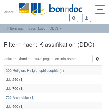
Toggl
navig
Filtern nach: Klassifikation (DDC)
Filtern nach: Klassifikation (DDC)
xmlui.dri2xhtml.structural.pagination-info.nototal
200 Religion, Religionsphilosophie (1)
ddc:290 (1)
ddc:700 (1)
720 Architektur (1)
ddc:900 (1)