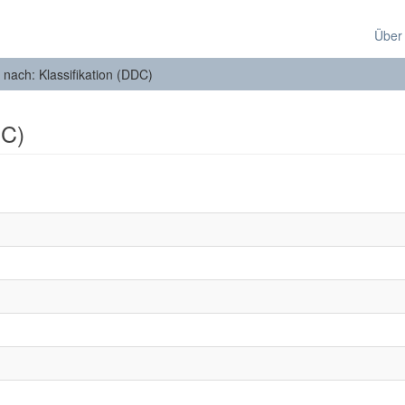
Über
n nach: Klassifikation (DDC)
DC)