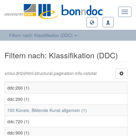
Toggl
navig
Filtern nach: Klassifikation (DDC)
Filtern nach: Klassifikation (DDC)
xmlui.dri2xhtml.structural.pagination-info.nototal
ddc:200 (1)
ddc:290 (1)
700 Künste, Bildende Kunst allgemein (1)
ddc:720 (1)
ddc:900 (1)