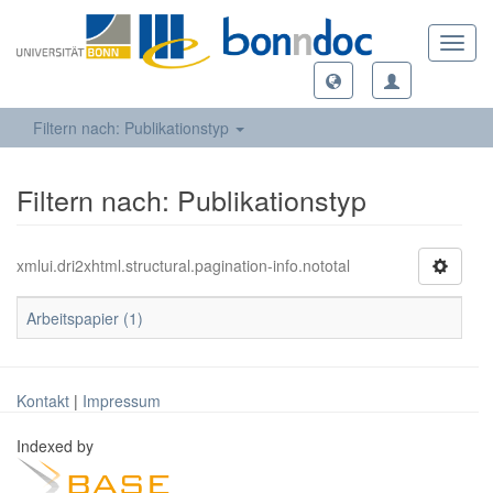
Toggl
navig
Filtern nach: Publikationstyp
Filtern nach: Publikationstyp
xmlui.dri2xhtml.structural.pagination-info.nototal
Arbeitspapier (1)
Kontakt
|
Impressum
Indexed by