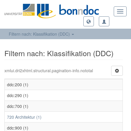
Toggl
navig
Filtern nach: Klassifikation (DDC)
Filtern nach: Klassifikation (DDC)
xmlui.dri2xhtml.structural.pagination-info.nototal
ddc:200 (1)
ddc:290 (1)
ddc:700 (1)
720 Architektur (1)
ddc:900 (1)