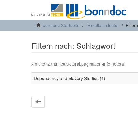
bonndoc Startseite
Exzellenzcluster
Filter
Filtern nach: Schlagwort
xmlui.dri2xhtml.structural.pagination-info.nototal
Dependency and Slavery Studies (1)