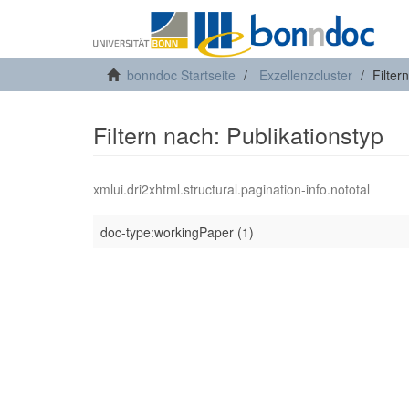
bonndoc Startseite
Exzellenzcluster
Filter
Filtern nach: Publikationstyp
xmlui.dri2xhtml.structural.pagination-info.nototal
doc-type:workingPaper (1)