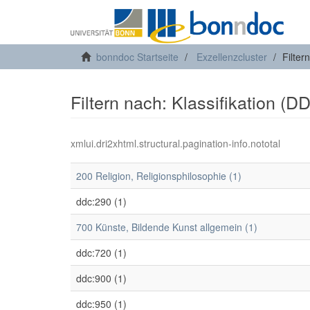
bonndoc Startseite
Exzellenzcluster
Filter
Filtern nach: Klassifikation (D
xmlui.dri2xhtml.structural.pagination-info.nototal
200 Religion, Religionsphilosophie (1)
ddc:290 (1)
700 Künste, Bildende Kunst allgemein (1)
ddc:720 (1)
ddc:900 (1)
ddc:950 (1)