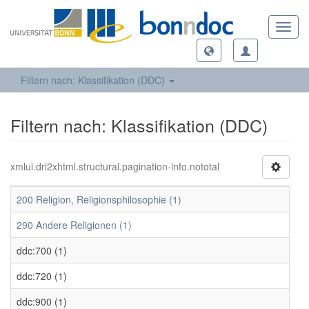
Toggl
navig
Filtern nach: Klassifikation (DDC)
Filtern nach: Klassifikation (DDC)
xmlui.dri2xhtml.structural.pagination-info.nototal
200 Religion, Religionsphilosophie (1)
290 Andere Religionen (1)
ddc:700 (1)
ddc:720 (1)
ddc:900 (1)