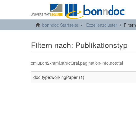
bonndoc Startseite
Exzellenzcluster
Filter
Filtern nach: Publikationstyp
xmlui.dri2xhtml.structural.pagination-info.nototal
doc-type:workingPaper (1)