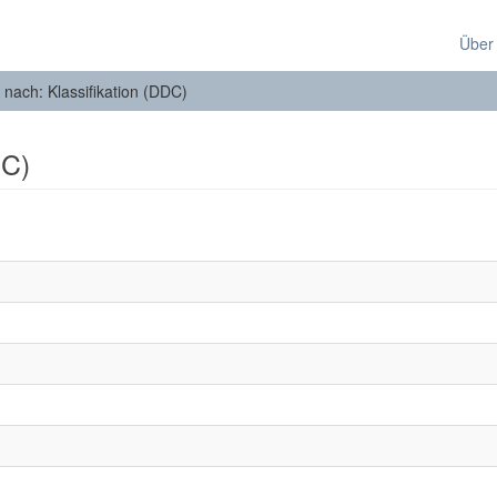
Über
n nach: Klassifikation (DDC)
DC)