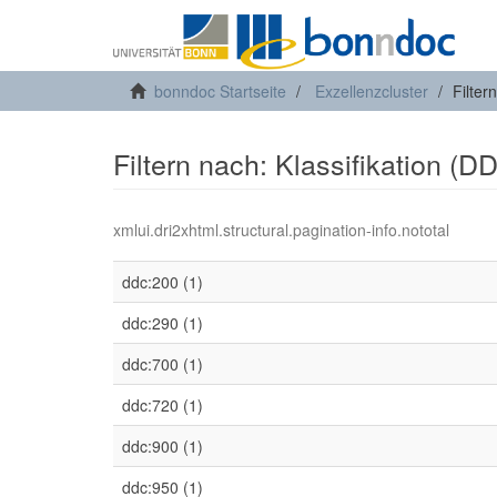
bonndoc Startseite
Exzellenzcluster
Filter
Filtern nach: Klassifikation (D
xmlui.dri2xhtml.structural.pagination-info.nototal
ddc:200 (1)
ddc:290 (1)
ddc:700 (1)
ddc:720 (1)
ddc:900 (1)
ddc:950 (1)