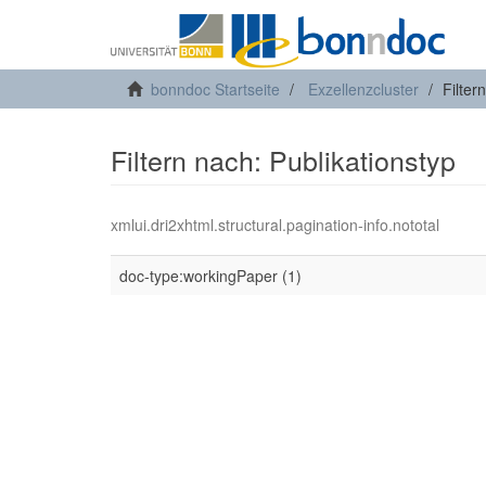
bonndoc Startseite
Exzellenzcluster
Filter
Filtern nach: Publikationstyp
xmlui.dri2xhtml.structural.pagination-info.nototal
doc-type:workingPaper (1)