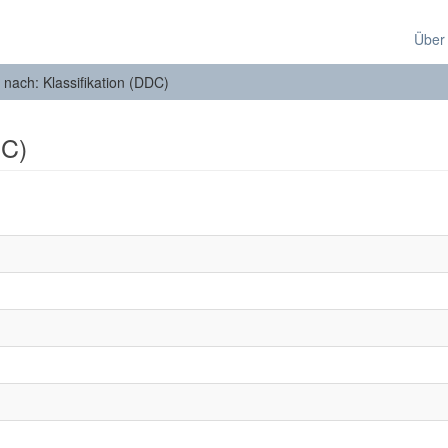
Über
n nach: Klassifikation (DDC)
DC)