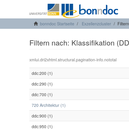
bonndoc Startseite
Exzellenzcluster
Filter
Filtern nach: Klassifikation (D
xmlui.dri2xhtml.structural.pagination-info.nototal
ddc:200 (1)
ddc:290 (1)
ddc:700 (1)
720 Architektur (1)
ddc:900 (1)
ddc:950 (1)