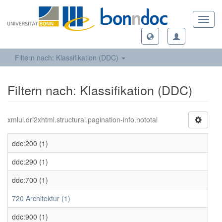
Toggl
navig
Filtern nach: Klassifikation (DDC)
Filtern nach: Klassifikation (DDC)
xmlui.dri2xhtml.structural.pagination-info.nototal
ddc:200 (1)
ddc:290 (1)
ddc:700 (1)
720 Architektur (1)
ddc:900 (1)