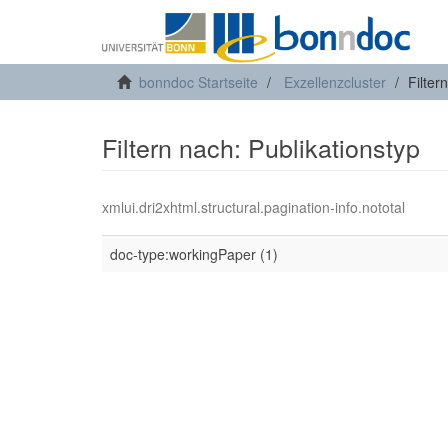
bonndoc Startseite
Exzellenzcluster
Filter
Filtern nach: Publikationstyp
xmlui.dri2xhtml.structural.pagination-info.nototal
doc-type:workingPaper (1)