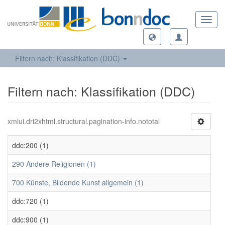
Toggl
navig
Filtern nach: Klassifikation (DDC)
Filtern nach: Klassifikation (DDC)
xmlui.dri2xhtml.structural.pagination-info.nototal
ddc:200 (1)
290 Andere Religionen (1)
700 Künste, Bildende Kunst allgemein (1)
ddc:720 (1)
ddc:900 (1)