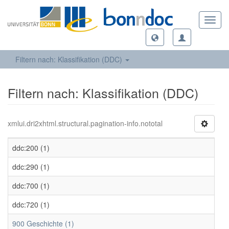
Toggl
navig
Filtern nach: Klassifikation (DDC)
Filtern nach: Klassifikation (DDC)
xmlui.dri2xhtml.structural.pagination-info.nototal
ddc:200 (1)
ddc:290 (1)
ddc:700 (1)
ddc:720 (1)
900 Geschichte (1)