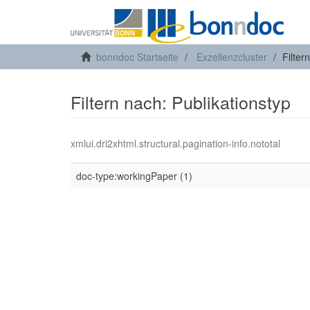
bonndoc Startseite
Exzellenzcluster
Filter
Filtern nach: Publikationstyp
xmlui.dri2xhtml.structural.pagination-info.nototal
doc-type:workingPaper (1)