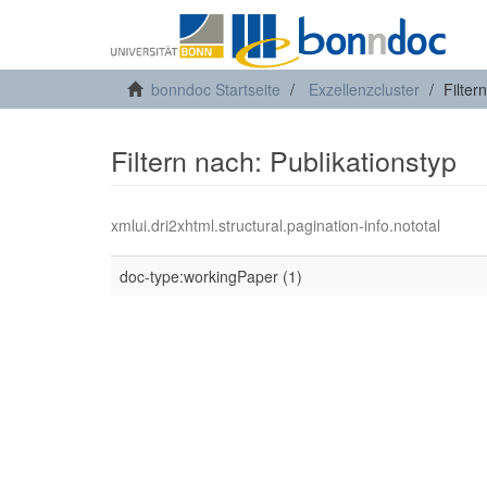
bonndoc Startseite
Exzellenzcluster
Filter
Filtern nach: Publikationstyp
xmlui.dri2xhtml.structural.pagination-info.nototal
doc-type:workingPaper (1)