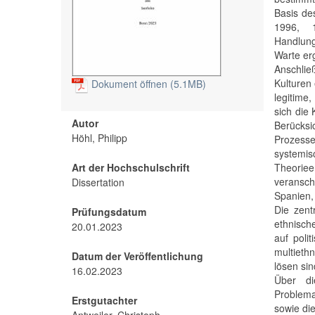
Basis de
1996, 1
Handlung
Warte erg
Anschlie
Kulturen
Dokument öffnen (5.1MB)
legitime
sich die 
Autor
Berücksi
Höhl, Philipp
Prozesse
systemi
Art der Hochschulschrift
Theorie
veransch
Dissertation
Spanien,
Die zent
Prüfungsdatum
ethnische
20.01.2023
auf poli
multieth
Datum der Veröffentlichung
lösen sin
16.02.2023
Über di
Problema
Erstgutachter
sowie die