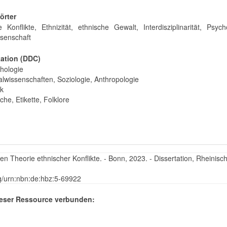
örter
e Konflikte, Ethnizität, ethnische Gewalt, Interdisziplinarität, Psych
ssenschaft
kation (DDC)
hologie
alwissenschaften, Soziologie, Anthropologie
ik
he, Etikette, Folklore
ren Theorie ethnischer Konflikte. - Bonn, 2023. - Dissertation, Rheinisc
rg/urn:nbn:de:hbz:5-69922
eser Ressource verbunden: