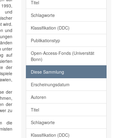
Titel
, 1993,
ät und
Schlagworte
gischer
t wird.
Klassifikation (DDC)
en und
tzungen
Publikationstyp
tänden
h unter
Open-Access-Fonds (Universität
ug auf
Bonn)
sierten
te der
Diese Sammlung
spiele
lawien,
Erscheinungsdatum
sse der
Autoren
nahmen,
en der
Titel
hwer zu
Schlagworte
em die
emisten
Klassifikation (DDC)