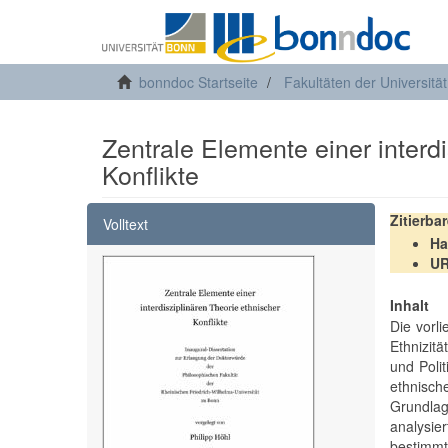
bonndoc Startseite
Fakultäten der Universitä
Zentrale Elemente einer interd
Konflikte
Zitierba
Volltext
Ha
U
Inhalt
Die vorl
Ethnizit
und Poli
ethnisch
Grundla
analysie
bestimmt