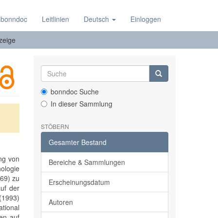
 bonndoc
Leitlinien
Deutsch
Einloggen
zeige
bonndoc Suche
In dieser Sammlung
STÖBERN
Gesamter Bestand
ung von
Bereiche & Sammlungen
hologie
969) zu
Erscheinungsdatum
uf der
(1993)
Autoren
ational
den auf