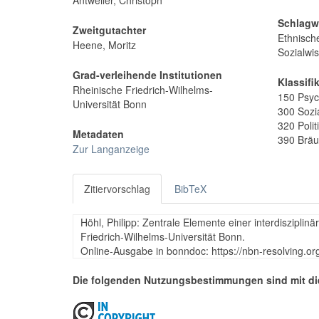
Antweiler, Christoph
Schlagw
Zweitgutachter
Ethnisch
Heene, Moritz
Sozialwi
Grad-verleihende Institutionen
Klassifi
Rheinische Friedrich-Wilhelms-
150 Psyc
Universität Bonn
300 Sozi
320 Polit
Metadaten
390 Bräuc
Zur Langanzeige
Zitiervorschlag
BibTeX
Höhl, Philipp: Zentrale Elemente einer interdisziplinä
Friedrich-Wilhelms-Universität Bonn.
Online-Ausgabe in bonndoc: https://nbn-resolving.o
Die folgenden Nutzungsbestimmungen sind mit di