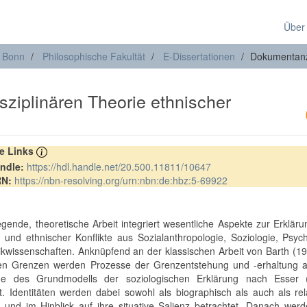
Über
t Bonn
Philosophische Fakultät
E-Dissertationen
Dokumentan
isziplinären Theorie ethnischer
re Links
ndle:
https://hdl.handle.net/20.500.11811/10647
RN:
https://nbn-resolving.org/urn:nbn:de:hbz:5-69922
iegende, theoretische Arbeit integriert wesentliche Aspekte zur Erklär
ät und ethnischer Konflikte aus Sozialanthropologie, Soziologie, Psyc
tikwissenschaften. Anknüpfend an der klassischen Arbeit von Barth (1
en Grenzen werden Prozesse der Grenzentstehung und -erhaltung a
ge des Grundmodells der soziologischen Erklärung nach Esser 
rt. Identitäten werden dabei sowohl als biographisch als auch als rel
 und im Hinblick auf ihre situative Salienz betrachtet. Danach wer