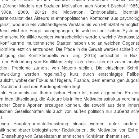
s Zürcher Modells der Sozialen Motivation nach Norbert Bischof (1985
998a, 2009, 2012) die Motivation, Emotionalität, Identit
srationalität des Akteurs in ethnopolitischen Kontexten aus psycholo
änzt, wodurch ein vollständigeres Verständnis von Ethnizität ermöglich
ßend wird der Frage nachgegangen, in welchen politischen System
 ethnische Konflikte weniger wahrscheinlich werden, welche Vorausse
, konfliktarme multiethnische Staaten haben und an welchen Gegens
Konflikte letztlich entzünden. Die Pfade in die Gewalt werden schließlic
chtigung des Konfliktmodells von Tang (2015) betrachtet. In Bez
 der Befriedung von Konflikten zeigt sich, dass sich die zuvor analy
schen Probleme zumeist von Neuem stellen. Die einzelnen Schrit
entwicklung werden regelmäßig kurz durch einschlägige Fallbei
aulicht, wobei der Fokus auf Nigeria, Ruanda, dem ehemaligen Jugos
 Nordirland und den Kurdengebieten liegt.
rale Erkenntnis auf theoretischer Ebene ist, dass allgemeine Proze
n Identitätsbildung, die Akteure bis in ihre Motivationsstruktur verein
tischer Ebene Aporien erzeugen können, die sowohl aus dem Inner
nischen Gesellschaften als auch von außen politisch nur äußerst sc
d.
esen Hauptargumentationsstrang hinaus werden unter ander
tik scheinbarer biologistischer Reduktionen, die Motivation von Extr
 Entstehung von Gräueltaten in ethnischen Konflikten thematisiert.