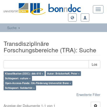
Toggl
navig
Suche
Transdisziplinäre
Forschungsbereiche (TRA): Suche
Los
Klassifikation (DDC): ddc:610 ×
Autor: Bröckerhoff, Peter ×
Schlagwort: culture ×
Open-Access-Fonds: OA-Förderung Universität Bonn ×
Schlagwort: Solidarität ×
Erweiterte Filter
Anzeige der Dokumente 1-1 von 1