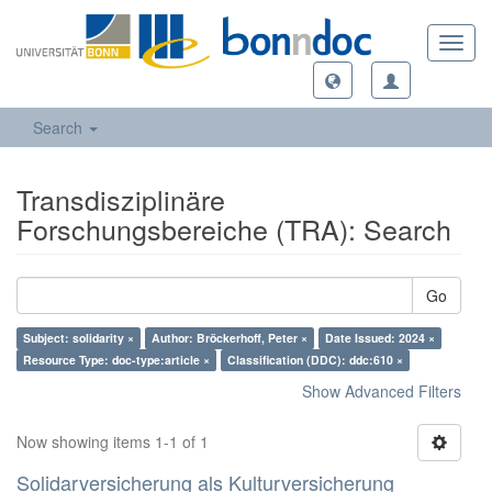
Toggl
navig
Search
Transdisziplinäre
Forschungsbereiche (TRA): Search
Go
Subject: solidarity ×
Author: Bröckerhoff, Peter ×
Date Issued: 2024 ×
Resource Type: doc-type:article ×
Classification (DDC): ddc:610 ×
Show Advanced Filters
Now showing items 1-1 of 1
Solidarversicherung als Kulturversicherung