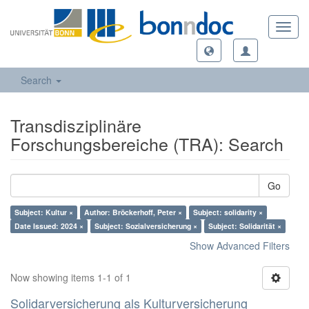
Toggl
navig
Search
Transdisziplinäre
Forschungsbereiche (TRA): Search
Go
Subject: Kultur ×
Author: Bröckerhoff, Peter ×
Subject: solidarity ×
Date Issued: 2024 ×
Subject: Sozialversicherung ×
Subject: Solidarität ×
Show Advanced Filters
Now showing items 1-1 of 1
Solidarversicherung als Kulturversicherung