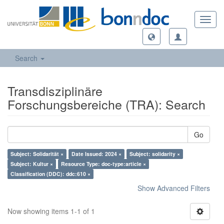
Toggl
navig
Search
Transdisziplinäre
Forschungsbereiche (TRA): Search
Go
Subject: Solidarität ×
Date Issued: 2024 ×
Subject: solidarity ×
Subject: Kultur ×
Resource Type: doc-type:article ×
Classification (DDC): ddc:610 ×
Show Advanced Filters
Now showing items 1-1 of 1