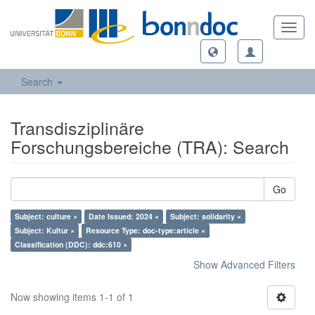
Toggl
navig
Search
Transdisziplinäre
Forschungsbereiche (TRA): Search
Go
Subject: culture ×
Date Issued: 2024 ×
Subject: solidarity ×
Subject: Kultur ×
Resource Type: doc-type:article ×
Classification (DDC): ddc:610 ×
Show Advanced Filters
Now showing items 1-1 of 1