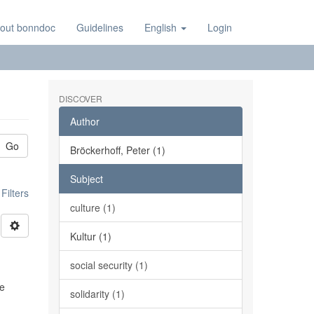
out bonndoc
Guidelines
English
Login
DISCOVER
Author
Go
Bröckerhoff, Peter (1)
Subject
ilters
culture (1)
Kultur (1)
social security (1)
le
solidarity (1)