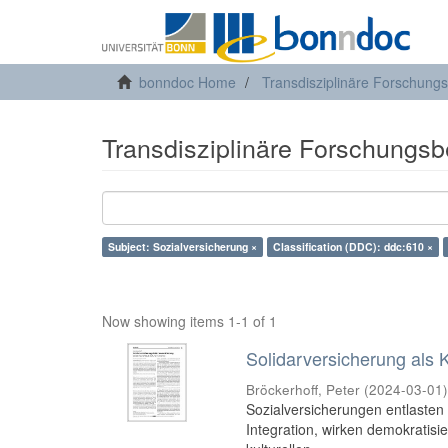
bonndoc Home
Transdisziplinäre Forschung
Transdisziplinäre Forschungsb
Subject: Sozialversicherung ×
Classification (DDC): ddc:610 ×
Now showing items 1-1 of 1
Solidarversicherung als 
Bröckerhoff, Peter
(
2024-03-01
Sozialversicherungen entlasten 
Integration, wirken demokratisi