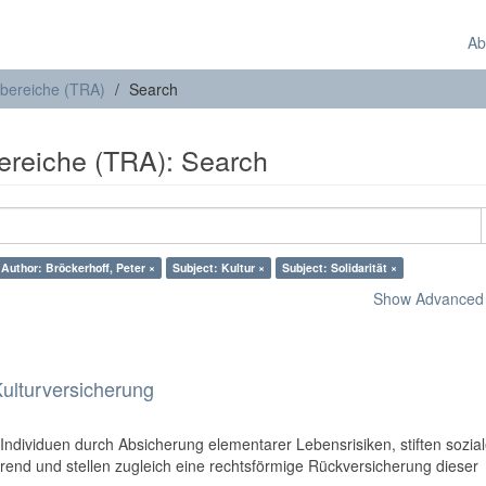
Ab
sbereiche (TRA)
Search
ereiche (TRA): Search
Author: Bröckerhoff, Peter ×
Subject: Kultur ×
Subject: Solidarität ×
Show Advanced F
Kulturversicherung
)
Individuen durch Absicherung elementarer Lebensrisiken, stiften sozia
erend und stellen zugleich eine rechtsförmige Rückversicherung dieser