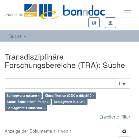
Toggl
navig
Suche
Transdisziplinäre
Forschungsbereiche (TRA): Suche
Los
Schlagwort: culture ×
Klassifikation (DDC): ddc:610 ×
Autor: Bröckerhoff, Peter ×
Schlagwort: Kultur ×
Schlagwort: Solidarität ×
Erweiterte Filter
Anzeige der Dokumente 1-1 von 1