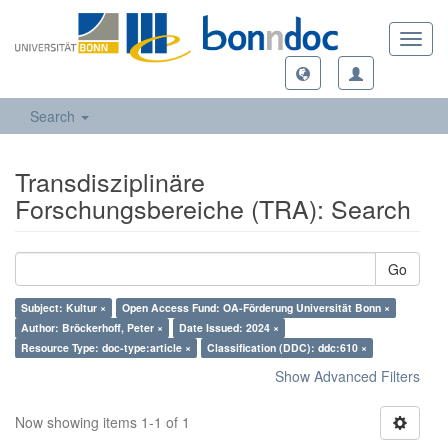
Toggl
navig
Search
Transdisziplinäre
Forschungsbereiche (TRA): Search
Go
Subject: Kultur ×
Open Access Fund: OA-Förderung Universität Bonn ×
Author: Bröckerhoff, Peter ×
Date Issued: 2024 ×
Resource Type: doc-type:article ×
Classification (DDC): ddc:610 ×
Show Advanced Filters
Now showing items 1-1 of 1