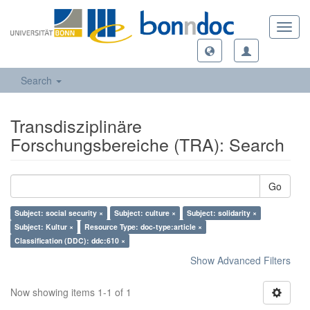
Toggl
navig
Search
Transdisziplinäre
Forschungsbereiche (TRA): Search
Go
Subject: social security ×
Subject: culture ×
Subject: solidarity ×
Subject: Kultur ×
Resource Type: doc-type:article ×
Classification (DDC): ddc:610 ×
Show Advanced Filters
Now showing items 1-1 of 1