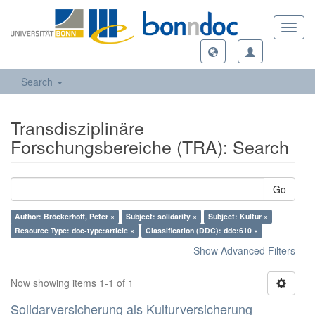
Toggl
navig
Search
Transdisziplinäre
Forschungsbereiche (TRA): Search
Go
Author: Bröckerhoff, Peter ×
Subject: solidarity ×
Subject: Kultur ×
Resource Type: doc-type:article ×
Classification (DDC): ddc:610 ×
Show Advanced Filters
Now showing items 1-1 of 1
Solidarversicherung als Kulturversicherung