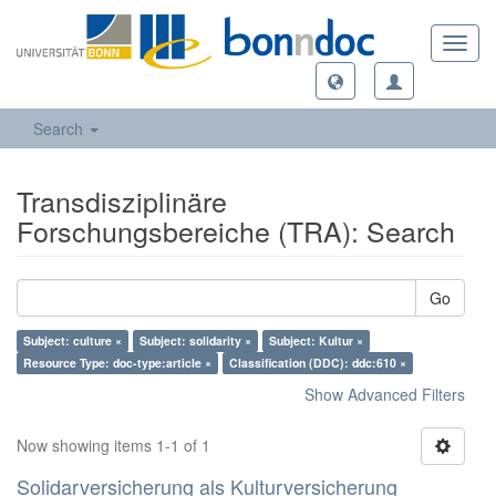
Toggl
navig
Search
Transdisziplinäre
Forschungsbereiche (TRA): Search
Go
Subject: culture ×
Subject: solidarity ×
Subject: Kultur ×
Resource Type: doc-type:article ×
Classification (DDC): ddc:610 ×
Show Advanced Filters
Now showing items 1-1 of 1
Solidarversicherung als Kulturversicherung