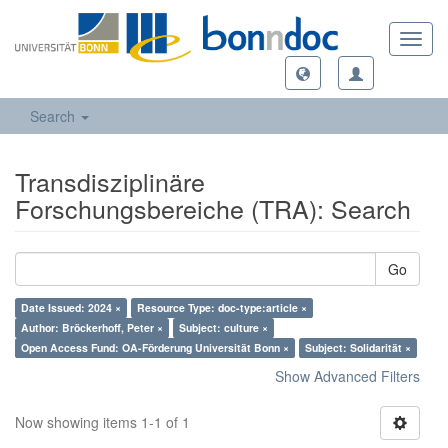
Toggl
navig
Search
Transdisziplinäre
Forschungsbereiche (TRA): Search
Go
Date Issued: 2024 ×
Resource Type: doc-type:article ×
Author: Bröckerhoff, Peter ×
Subject: culture ×
Open Access Fund: OA-Förderung Universität Bonn ×
Subject: Solidarität ×
Show Advanced Filters
Now showing items 1-1 of 1