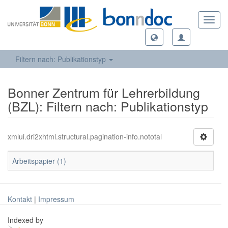
Toggl
navig
Filtern nach: Publikationstyp
Bonner Zentrum für Lehrerbildung
(BZL): Filtern nach: Publikationstyp
xmlui.dri2xhtml.structural.pagination-info.nototal
Arbeitspapier (1)
Kontakt
|
Impressum
Indexed by