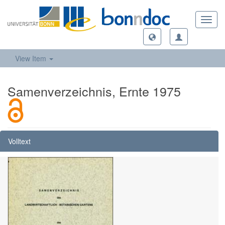
Toggl
navig
View Item
Samenverzeichnis, Ernte 1975
Volltext