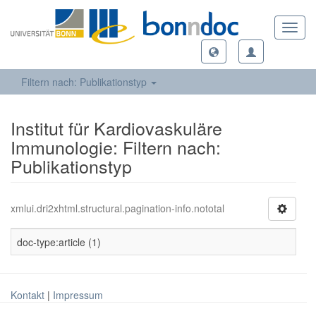
Toggl
navig
Filtern nach: Publikationstyp
Institut für Kardiovaskuläre
Immunologie: Filtern nach:
Publikationstyp
xmlui.dri2xhtml.structural.pagination-info.nototal
doc-type:article (1)
Kontakt
|
Impressum