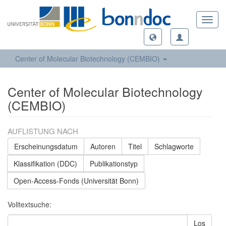
Toggl
navig
Center of Molecular Biotechnology (CEMBIO)
Center of Molecular Biotechnology
(CEMBIO)
AUFLISTUNG NACH
Erscheinungsdatum
Autoren
Titel
Schlagworte
Klassifikation (DDC)
Publikationstyp
Open-Access-Fonds (Universität Bonn)
Volltextsuche:
Los