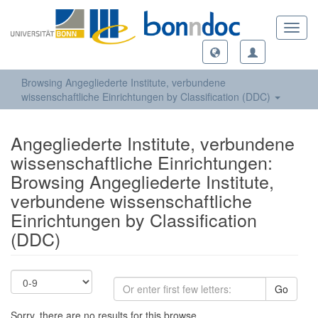
Toggl
navig
Browsing Angegliederte Institute, verbundene
wissenschaftliche Einrichtungen by Classification (DDC)
Angegliederte Institute, verbundene
wissenschaftliche Einrichtungen:
Browsing Angegliederte Institute,
verbundene wissenschaftliche
Einrichtungen by Classification
(DDC)
Go
Sorry, there are no results for this browse.